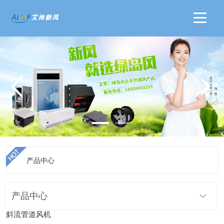
产品中心
当前位置：
>
首页
>>
产品中心
>>
绿岛风 管道风机系列
>>
绿岛风
产品中心
斜流管道风机