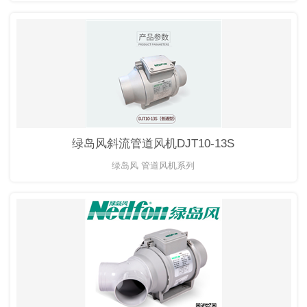
绿岛风斜流管道风机DJT10-13S
绿岛风 管道风机系列