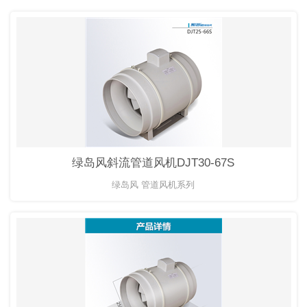
绿岛风斜流管道风机DJT30-67S
绿岛风 管道风机系列