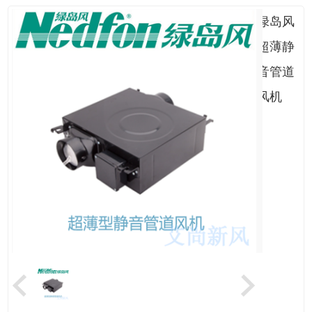
绿岛风
超薄静
音管道
风机