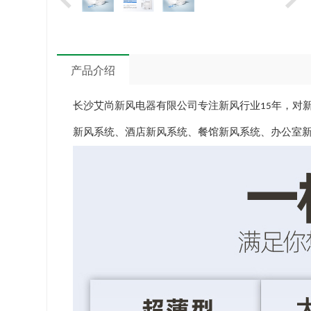
产品介绍
长沙艾尚新风电器有限公司专注新风行业
年，对
15
新风系统、酒店新风系统、餐馆新风系统、办公室