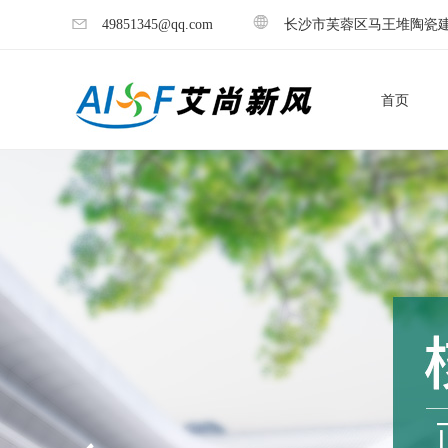
49851345@qq.com
长沙市芙蓉区马王堆陶瓷建材新
首页