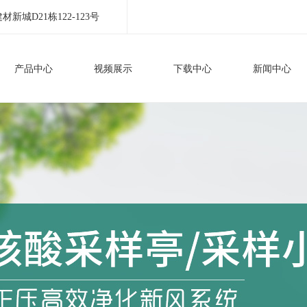
城D21栋122-123号
产品中心
视频展示
下载中心
新闻中心