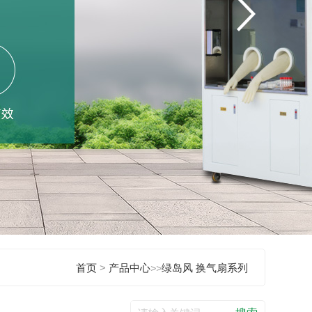
>
首页
产品中心
>>
绿岛风 换气扇系列