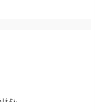
乐风超薄静音风机DPT10-24L
、风压非常理想。