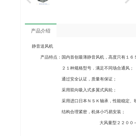
产品介绍
静音送风机
产品特点：国内首创最薄静音风机，高度只有１６
２１种规格型号．满足不同场合通风；
通过安全认证，质量有保证；
采用双向吸入式多翼式风轮；
采用进口日本ＮＳＫ轴承，性能稳定、噪
结构合理紧密，机体小巧易安装；
大风量型２２００～５００